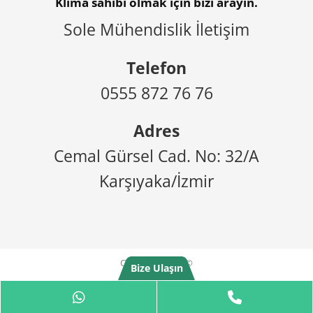
Klima sahibi olmak için bizi arayın.
Sole Mühendislik İletişim
Telefon
0555 872 76 76
Adres
Cemal Gürsel Cad. No: 32/A
Karşıyaka/İzmir
Copyright 2025 ©
Bize Ulaşın
WhatsApp
Phone