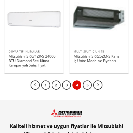
DUVAR TIPI KLIMALAR
MULTI SPLIT İÇ ÜNITE
Mitsubishi SRK71ZR-S 24000
Mitsubishi SRR25ZM-S Kanallı
BTU Diamond Seri Klima
İç Ünite Model ve Fiyatları
Kampanyalı Satış Fiyatı
1
2
3
4
5
Kaliteli hizmet ve uygun fiyatlar ile Mitsubishi