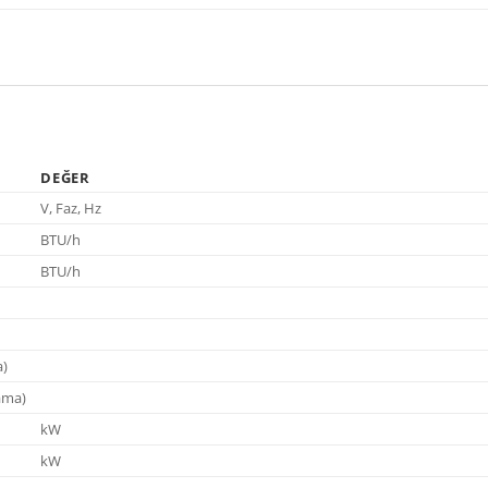
DEĞER
V, Faz, Hz
BTU/h
BTU/h
a)
ama)
kW
kW