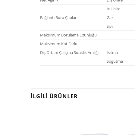
İç Ünite
Bağlantı Boru Çapları
Gaz
Sıvı
Maksimum Borulama Uzunluğu
Maksimum Kot Farkı
Dış Ortam Çalışma Sıcaklık Aralığı
Isıtma
Soğutma
İLGILI ÜRÜNLER