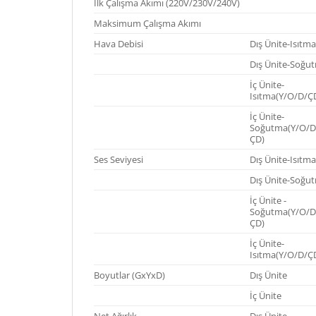
İlk Çalışma Akımı (220V/230V/240V)
Maksimum Çalışma Akımı
Hava Debisi
Dış Ünite-Isıtm
Dış Ünite-Soğu
İç Ünite-
Isıtma(Y/O/D/Ç
İç Ünite-
Soğutma(Y/O/D
ÇD)
Ses Seviyesi
Dış Ünite-Isıtm
Dış Ünite-Soğu
İç Ünite -
Soğutma(Y/O/D
ÇD)
İç Ünite-
Isıtma(Y/O/D/Ç
Boyutlar (GxYxD)
Dış Ünite
İç Ünite
Net Ağırlık
Dış Ünite