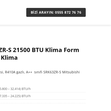
BIZI ARAYIN: 0555 872 76 76
ZR-S 21500 BTU Klima Form
 Klima
i, R410A gazlı, A++ sınıfı SRK63ZR-S Mitsubishi
(5.800 – 32.414) BTU/h
(7.335 – 24.225) BTU/h