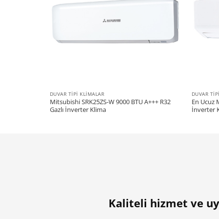
DUVAR TIPI KLIMALAR
DUVAR TIP
 18000 BTU
Mitsubishi SRK25ZS-W 9000 BTU A+++ R32
En Ucuz 
Gazlı İnverter Klima
İnverter K
Kaliteli hizmet ve uy