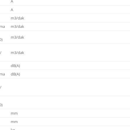
A
A
a
m3/dak
tma
m3/dak
m3/dak
D)
/
m3/dak
a
dB(A)
tma
dB(A)
/
D)
mm
mm
kg