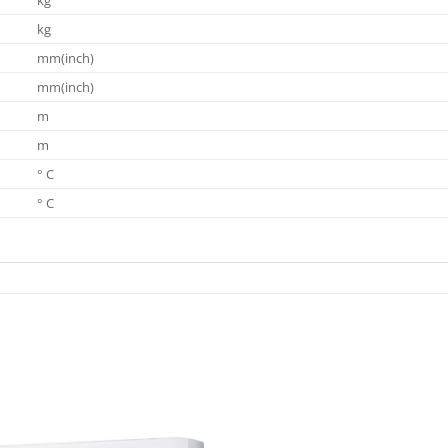
kg
mm(inch)
mm(inch)
m
m
° C
° C