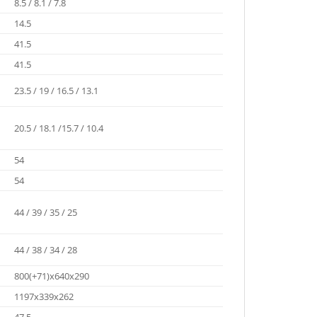
8.5 / 8.1 / 7.8
14.5
41.5
41.5
23.5 / 19 / 16.5 / 13.1
20.5 / 18.1 /15.7 / 10.4
54
54
44 / 39 / 35 / 25
44 / 38 / 34 / 28
800(+71)x640x290
1197x339x262
47.5