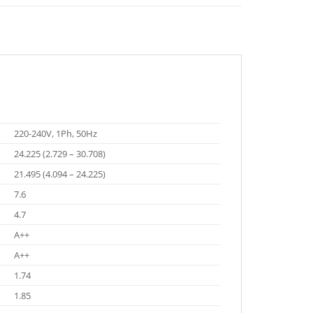
220-240V, 1Ph, 50Hz
24.225 (2.729 – 30.708)
21.495 (4.094 – 24.225)
7.6
4.7
A++
A++
1.74
1.85