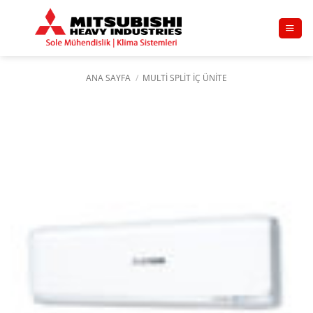
İçeriğe
atla
ANA SAYFA
/
MULTI SPLIT İÇ ÜNITE