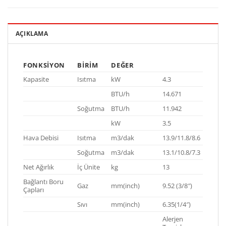
AÇIKLAMA
FONKSIYON
BIRIM
DEĞER
Kapasite
Isıtma
kW
4.3
BTU/h
14.671
Soğutma
BTU/h
11.942
kW
3.5
Hava Debisi
Isıtma
m3/dak
13.9/11.8/8.6
Soğutma
m3/dak
13.1/10.8/7.3
Net Ağırlık
İç Ünite
kg
13
Bağlantı Boru
Gaz
mm(inch)
9.52 (3/8″)
Çapları
Sıvı
mm(inch)
6.35(1/4″)
Alerjen