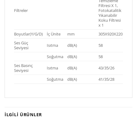
Temizleme
Filtresi X 1,
Filtreler
Fotokatalitik
Yıkanabilir
Koku Filtresi
x 1
Boyutlar(Y/G/D)
İç Ünite
mm
305X920X220
Ses Güç
Isıtma
dB(A)
58
Seviyesi
Soğutma
dB(A)
58
Ses Basınç
Isıtma
dB(A)
43/35/26
Seviyesi
Soğutma
dB(A)
41/35/28
İLGILI ÜRÜNLER