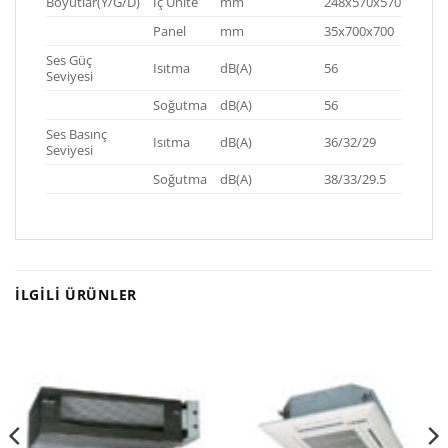
Boyutlar(Y/G/D)
İç Ünite
mm
248x570x570
Panel
mm
35x700x700
Ses Güç
Isıtma
dB(A)
56
Seviyesi
Soğutma
dB(A)
56
Ses Basınç
Isıtma
dB(A)
36/32/29
Seviyesi
Soğutma
dB(A)
38/33/29.5
İLGILI ÜRÜNLER