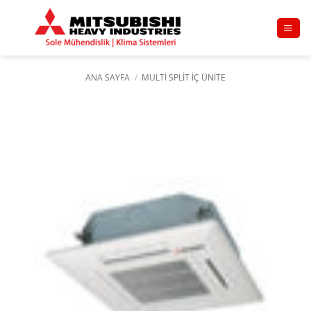
İçeriğe
atla
ANA SAYFA
/
MULTI SPLIT İÇ ÜNITE