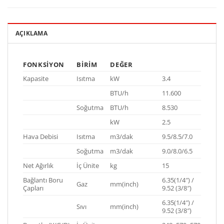
AÇIKLAMA
FONKSIYON
BIRIM
DEĞER
Kapasite
Isıtma
kW
3.4
BTU/h
11.600
Soğutma
BTU/h
8.530
kW
2.5
Hava Debisi
Isıtma
m3/dak
9.5/8.5/7.0
Soğutma
m3/dak
9.0/8.0/6.5
Net Ağırlık
İç Ünite
kg
15
Bağlantı Boru
6.35(1/4″) /
Gaz
mm(inch)
Çapları
9.52 (3/8″)
6.35(1/4″) /
Sıvı
mm(inch)
9.52 (3/8″)